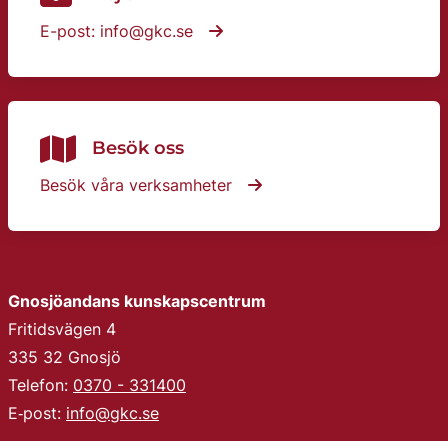
E-post: info@gkc.se
Besök oss
Besök våra verksamheter
Gnosjöandans kunskapscentrum
Fritidsvägen 4
335 32 Gnosjö
Telefon: 
0370 - 331400
E‑post: 
info@gkc.se