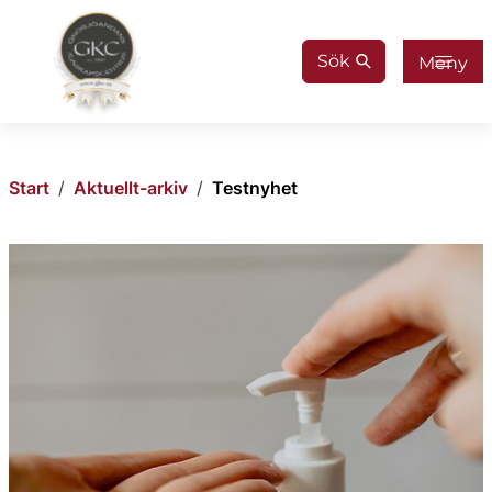
Gå till innehåll
Sök
Meny
Start
/
Aktuellt-arkiv
/
Testnyhet